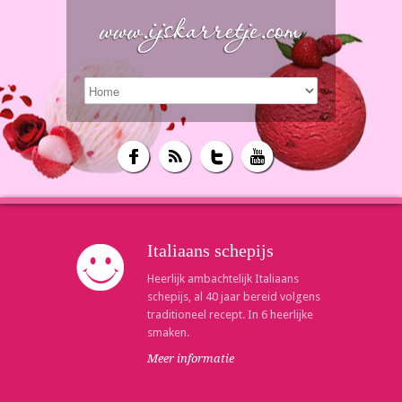
Italiaans schepijs
Heerlijk ambachtelijk Italiaans
schepijs, al 40 jaar bereid volgens
traditioneel recept. In 6 heerlijke
smaken.
Meer informatie